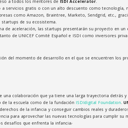
eso a todos los mentores de
ISDI Accelerator
.
a servicios gratis o con un alto descuento como tecnología, ma
resas como Amazon, Braintree, Marketo, Sendgrid, etc., graci
s startups de su ecosistema.
ma de aceleración, las startups presentarán su proyecto en un 
s tanto de UNICEF Comité Español e ISDI como inversores priva
ión del momento de desarrollo en el que se encuentren los pro
e una colaboración que ya tiene una larga trayectoria detrás y
o de la escuela como de la fundación
ISDIdigital Foundation
.
U
derechos de la infancia y conseguir cambios reales y duraderos
gencia para aprovechar las nuevas tecnologías para cumplir su m
s desafíos que enfrenta la infancia
.