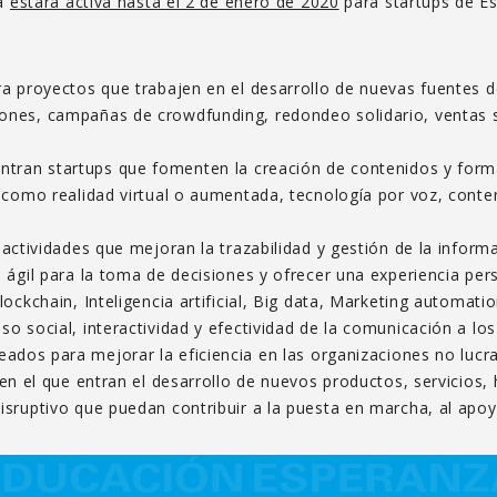
ma
estará
activa hasta el 2 de enero de 2020
para startups de Es
ra proyectos que trabajen en el desarrollo de nuevas fuentes de
nes, campañas de crowdfunding, redondeo solidario, ventas s
entran startups que fomenten la creación de contenidos y form
 como realidad virtual o aumentada, tecnología por voz, conte
 actividades que mejoran la trazabilidad y gestión de la inform
 ágil para la toma de decisiones y ofrecer una experiencia pe
ockchain, Inteligencia artificial, Big data, Marketing automati
o social, interactividad y efectividad de la comunicación a los
reados para mejorar la eficiencia en las organizaciones no lucra
 en el que entran el desarrollo de nuevos productos, servicios,
sruptivo que puedan contribuir a la puesta en marcha, al apoy