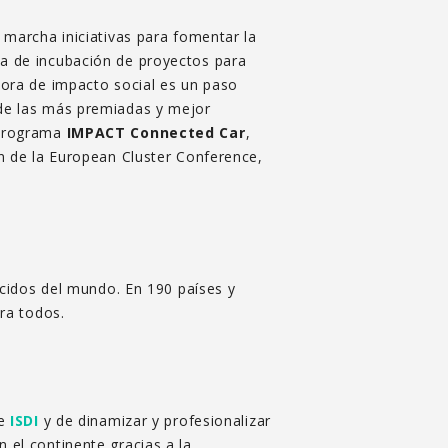
marcha iniciativas para fomentar la
ma de incubación de proyectos para
dora de impacto social es un paso
 de las más premiadas y mejor
 programa
IMPACT Connected Car
,
ón de la European Cluster Conference,
ecidos del mundo. En 190 países y
ra todos.
de
ISDI
y de dinamizar y profesionalizar
n el continente gracias a la