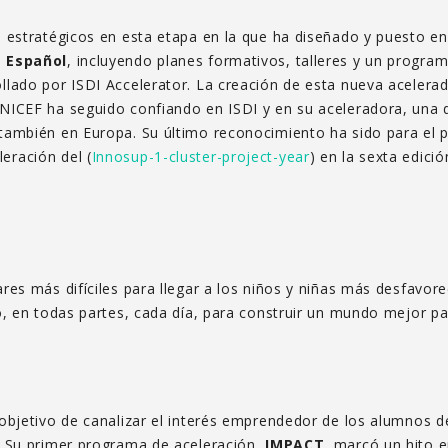
 estratégicos en esta etapa en la que ha diseñado y puesto en 
 Español
, incluyendo planes formativos, talleres y un progra
llado por ISDI Accelerator. La creación de esta nueva acelera
NICEF ha seguido confiando en ISDI y en su aceleradora, una
 también en Europa. Su último reconocimiento ha sido para el
eración del (
Innosup-1-cluster-project-year
) en la sexta edici
res más difíciles para llegar a los niños y niñas más desfavor
o, en todas partes, cada día, para construir un mundo mejor pa
 objetivo de canalizar el interés emprendedor de los alumnos 
. Su primer programa de aceleración,
IMPACT
, marcó un hito e